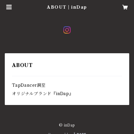
ABOUT | inDap
ABOUT
TapDancer洞至
オリジナルブランド『inDap』
© inDap