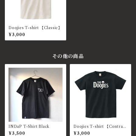
Doojies T-shirt 【Classic】
¥3,000
その他の商品
INDaP T-Shirt Black
Doojies T-shirt 【Contras
t】
¥3,500
¥3,000