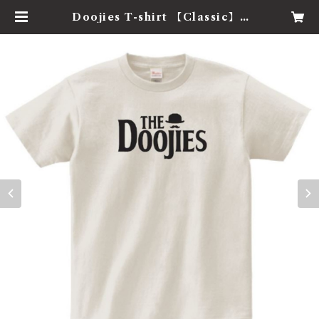
Doojies T-shirt 【Classic】 |
inDap