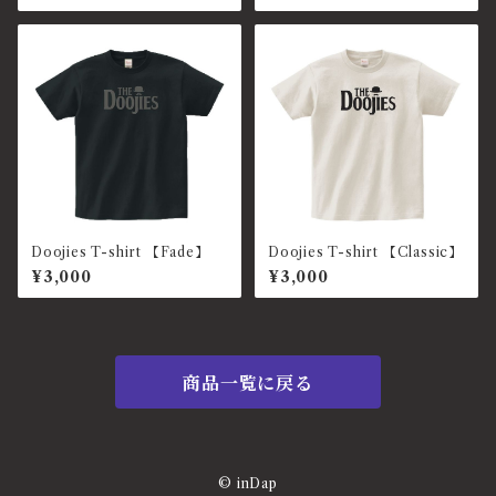
Doojies T-shirt 【Fade】
Doojies T-shirt 【Classic】
¥3,000
¥3,000
商品一覧に戻る
© inDap